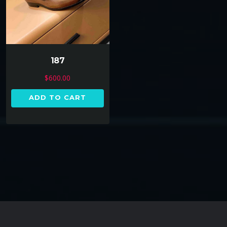
187
$
600.00
ADD TO CART